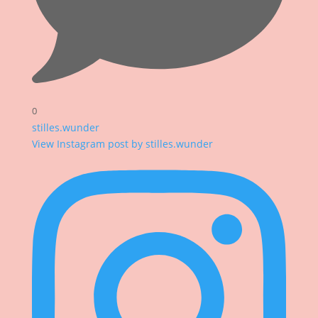
0
stilles.wunder
View Instagram post by stilles.wunder