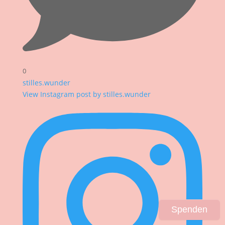
0
stilles.wunder
View Instagram post by stilles.wunder
Spenden