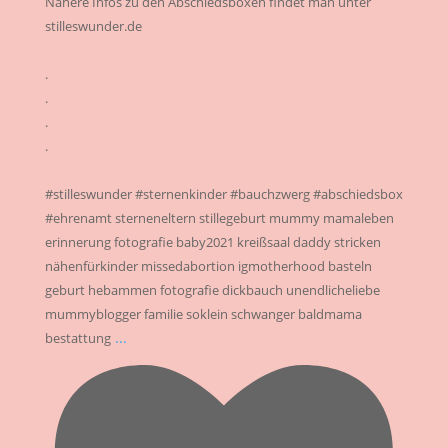
Nähere Infos zu den Abschiedsboxen findet man unter
stilleswunder.de
.
.
.
.
#stilleswunder #sternenkinder #bauchzwerg #abschiedsbox
#ehrenamt sterneneltern stillegeburt mummy mamaleben
erinnerung fotografie baby2021 kreißsaal daddy stricken
nähenfürkinder missedabortion igmotherhood basteln
geburt hebammen fotografie dickbauch unendlicheliebe
mummyblogger familie soklein schwanger baldmama
...
bestattung