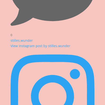
0
stilles.wunder
View Instagram post by stilles.wunder