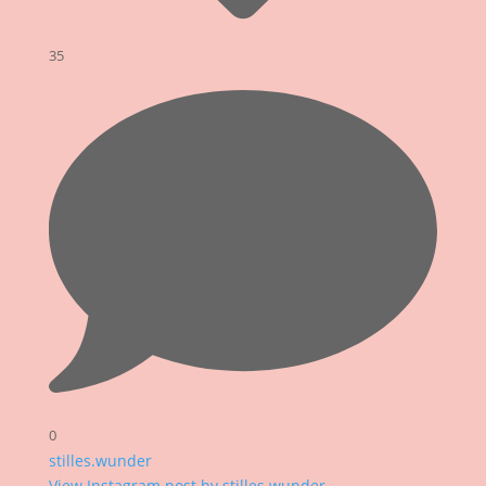
35
0
stilles.wunder
View Instagram post by stilles.wunder