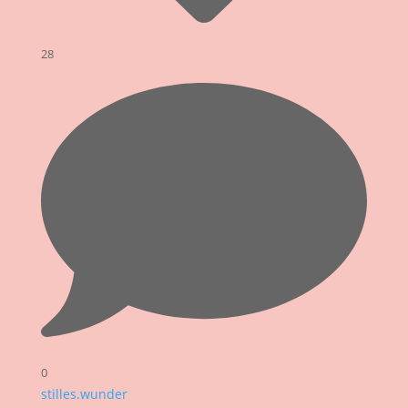
28
0
stilles.wunder