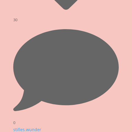
30
0
stilles.wunder