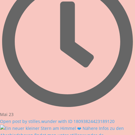
Mai 23
Open post by stilles.wunder with ID 18093824423189120