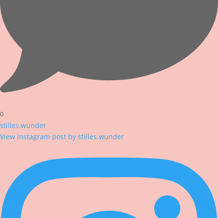
0
stilles.wunder
View Instagram post by stilles.wunder