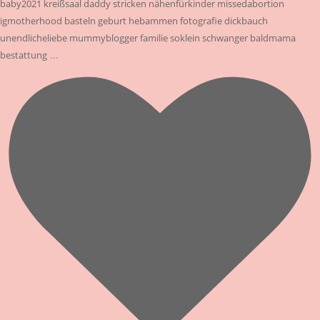
baby2021 kreißsaal daddy stricken nähenfürkinder missedabortion
igmotherhood basteln geburt hebammen fotografie dickbauch
unendlicheliebe mummyblogger familie soklein schwanger baldmama
...
bestattung