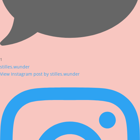
1
stilles.wunder
View Instagram post by stilles.wunder