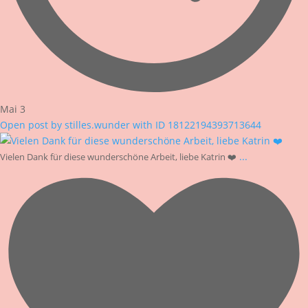
Mai 3
Open post by stilles.wunder with ID 18122194393713644
...
Vielen Dank für diese wunderschöne Arbeit, liebe Katrin ❤️