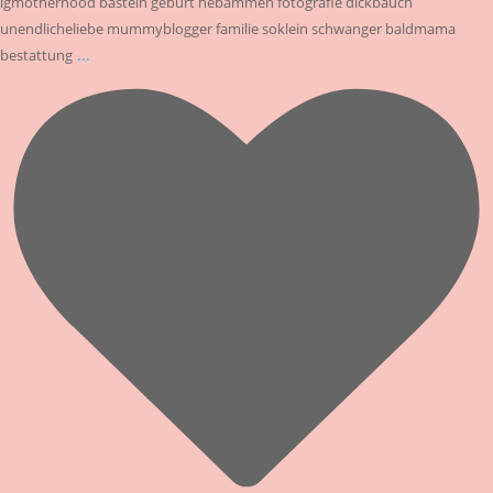
igmotherhood basteln geburt hebammen fotografie dickbauch
unendlicheliebe mummyblogger familie soklein schwanger baldmama
...
bestattung