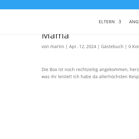
Mama
ELTERN
ANG
Mama
von
martin
|
Apr. 12, 2024
|
Gästebuch
|
0 Ko
Die Box ist noch rechtzeitig angekommen, herzl
was ihr leistet! Ich habe da allerhöchsten Resp