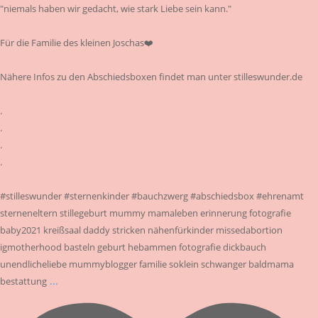
"niemals haben wir gedacht, wie stark Liebe sein kann."
Für die Familie des kleinen Joschas❤️
Nähere Infos zu den Abschiedsboxen findet man unter stilleswunder.de
.
.
.
.
#stilleswunder #sternenkinder #bauchzwerg #abschiedsbox #ehrenamt
sterneneltern stillegeburt mummy mamaleben erinnerung fotografie
baby2021 kreißsaal daddy stricken nähenfürkinder missedabortion
igmotherhood basteln geburt hebammen fotografie dickbauch
unendlicheliebe mummyblogger familie soklein schwanger baldmama
...
bestattung