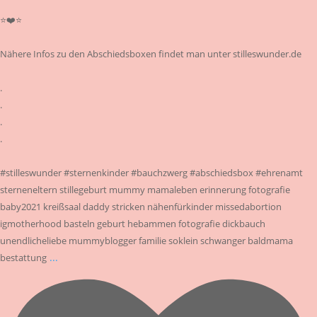
⭐❤️⭐
Nähere Infos zu den Abschiedsboxen findet man unter stilleswunder.de
.
.
.
.
#stilleswunder #sternenkinder #bauchzwerg #abschiedsbox #ehrenamt
sterneneltern stillegeburt mummy mamaleben erinnerung fotografie
baby2021 kreißsaal daddy stricken nähenfürkinder missedabortion
igmotherhood basteln geburt hebammen fotografie dickbauch
unendlicheliebe mummyblogger familie soklein schwanger baldmama
...
bestattung