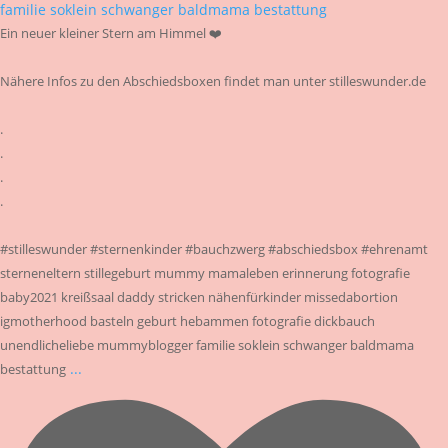
Ein neuer kleiner Stern am Himmel ❤️
Nähere Infos zu den Abschiedsboxen findet man unter stilleswunder.de
.
.
.
.
#stilleswunder #sternenkinder #bauchzwerg #abschiedsbox #ehrenamt
sterneneltern stillegeburt mummy mamaleben erinnerung fotografie
baby2021 kreißsaal daddy stricken nähenfürkinder missedabortion
igmotherhood basteln geburt hebammen fotografie dickbauch
unendlicheliebe mummyblogger familie soklein schwanger baldmama
...
bestattung