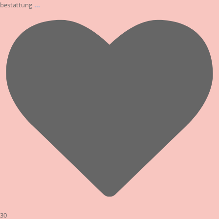
...
bestattung
30