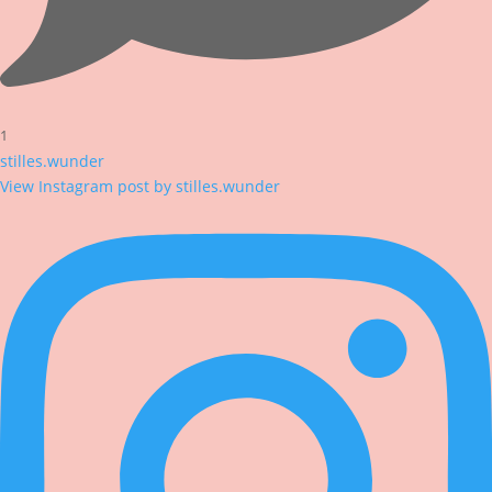
1
stilles.wunder
View Instagram post by stilles.wunder