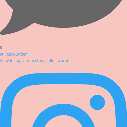
0
stilles.wunder
View Instagram post by stilles.wunder