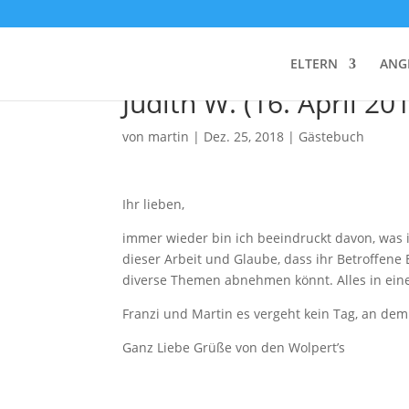
Judith W. (16. April 2017)
ELTERN
ANG
Judith W. (16. April 20
von
martin
|
Dez. 25, 2018
|
Gästebuch
Ihr lieben,
immer wieder bin ich beeindruckt davon, was ihr
dieser Arbeit und Glaube, dass ihr Betroffene
diverse Themen abnehmen könnt. Alles in ein
Franzi und Martin es vergeht kein Tag, an de
Ganz Liebe Grüße von den Wolpert’s