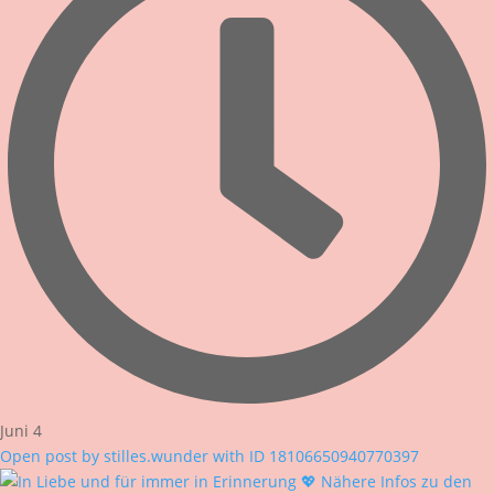
Juni 4
Open post by stilles.wunder with ID 18106650940770397