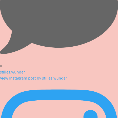
0
stilles.wunder
View Instagram post by stilles.wunder