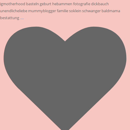
igmotherhood basteln geburt hebammen fotografie dickbauch
unendlicheliebe mummyblogger familie soklein schwanger baldmama
...
bestattung