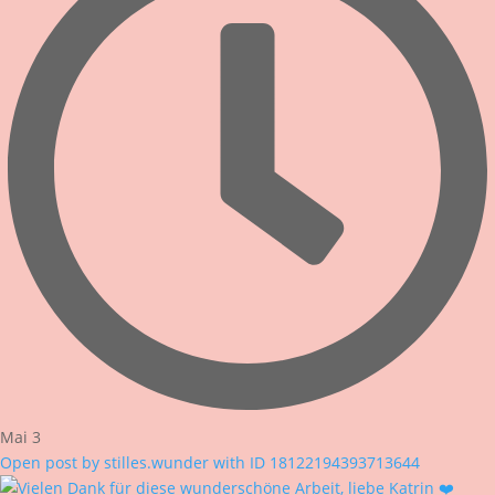
Mai 3
Open post by stilles.wunder with ID 18122194393713644