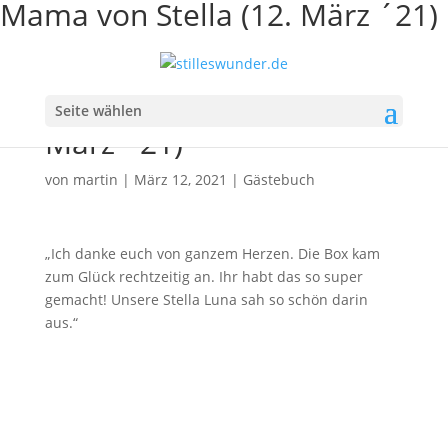
Mama von Stella (12. März ´21)
Mama von Stella (12.
Seite wählen
März ´21)
von
martin
|
März 12, 2021
|
Gästebuch
„Ich danke euch von ganzem Herzen. Die Box kam
zum Glück rechtzeitig an. Ihr habt das so super
gemacht! Unsere Stella Luna sah so schön darin
aus.“