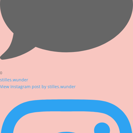
0
stilles.wunder
View Instagram post by stilles.wunder