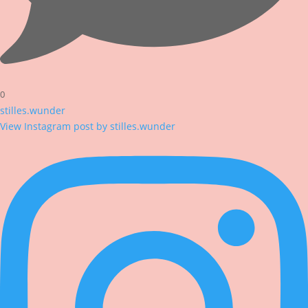
0
stilles.wunder
View Instagram post by stilles.wunder