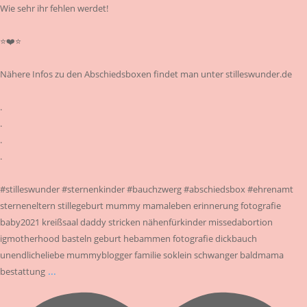
Wie sehr ihr fehlen werdet!
⭐❤️⭐
Nähere Infos zu den Abschiedsboxen findet man unter stilleswunder.de
.
.
.
.
#stilleswunder #sternenkinder #bauchzwerg #abschiedsbox #ehrenamt
sterneneltern stillegeburt mummy mamaleben erinnerung fotografie
baby2021 kreißsaal daddy stricken nähenfürkinder missedabortion
igmotherhood basteln geburt hebammen fotografie dickbauch
unendlicheliebe mummyblogger familie soklein schwanger baldmama
...
bestattung