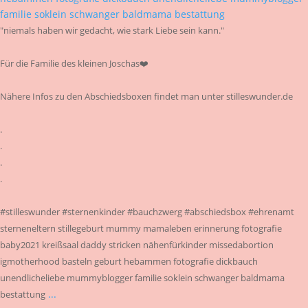
"niemals haben wir gedacht, wie stark Liebe sein kann."
Für die Familie des kleinen Joschas❤️
Nähere Infos zu den Abschiedsboxen findet man unter stilleswunder.de
.
.
.
.
#stilleswunder #sternenkinder #bauchzwerg #abschiedsbox #ehrenamt
sterneneltern stillegeburt mummy mamaleben erinnerung fotografie
baby2021 kreißsaal daddy stricken nähenfürkinder missedabortion
igmotherhood basteln geburt hebammen fotografie dickbauch
unendlicheliebe mummyblogger familie soklein schwanger baldmama
...
bestattung