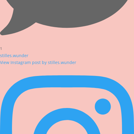
1
stilles.wunder
View Instagram post by stilles.wunder