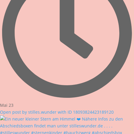
Mai 23
Open post by stilles.wunder with ID 18093824423189120