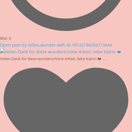
Mai 3
Open post by stilles.wunder with ID 18122194393713644
...
Vielen Dank für diese wunderschöne Arbeit, liebe Katrin ❤️