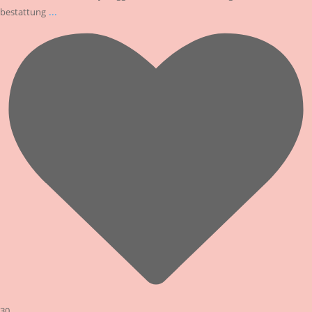
...
bestattung
30