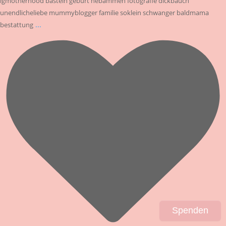
igmotherhood basteln geburt hebammen fotografie dickbauch
unendlicheliebe mummyblogger familie soklein schwanger baldmama
...
bestattung
Spenden