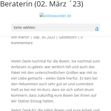
Beraterin (02. März ´23)
Beraterin (02. März ´23)
Seite wählen
von
martin
|
Sep. 30, 2023
|
Gästebuch
|
0
Kommentare
Vielen Dank nochmal für die Boxen. Sie nochmal zum
Anfassen zu geben, war wirklich toll und auch das
Paket mit den unterschiedlichen Größen war mit so
viel Liebe gemacht – vielen Dank hierfür. Es kam bei
den Hebammen auch sehr gut an und zumindest
hieß es bei mir im Kurs, dass sie sich sofort drum
kümmern, dass zukünftig eure Boxen bei Ihnen auf
der Station Einzug halten.
Vielen Dank für die tollen Boxen und eure Arbeit und