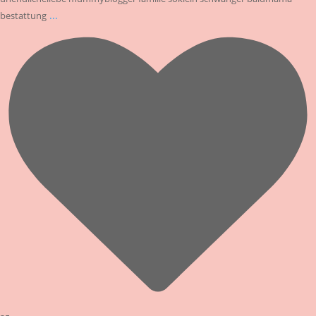
...
bestattung