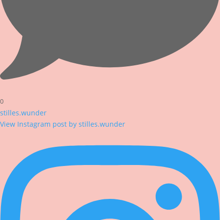
0
stilles.wunder
View Instagram post by stilles.wunder