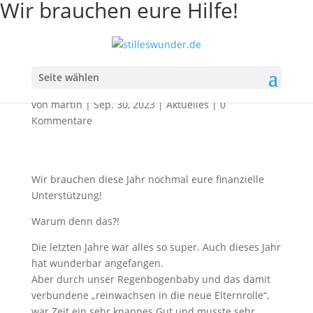
Wir brauchen eure Hilfe!
Wir brauchen eure Hilfe!
Seite wählen
von
martin
|
Sep. 30, 2023
|
Aktuelles
|
0
Kommentare
Wir brauchen diese Jahr nochmal eure finanzielle
Unterstützung!
Warum denn das?!
Die letzten Jahre war alles so super. Auch dieses Jahr
hat wunderbar angefangen.
Aber durch unser Regenbogenbaby und das damit
verbundene „reinwachsen in die neue Elternrolle“,
war Zeit ein sehr knappes Gut und musste sehr