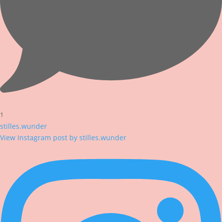
1
stilles.wunder
View Instagram post by stilles.wunder