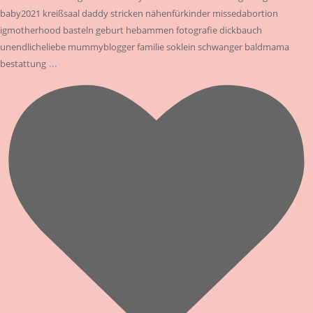
baby2021 kreißsaal daddy stricken nähenfürkinder missedabortion
igmotherhood basteln geburt hebammen fotografie dickbauch
unendlicheliebe mummyblogger familie soklein schwanger baldmama
...
bestattung