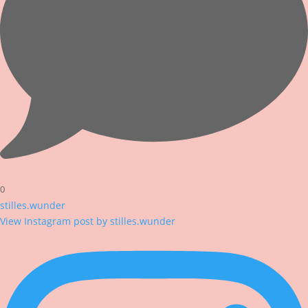
0
stilles.wunder
View Instagram post by stilles.wunder