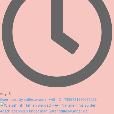
Aug. 6
Open post by stilles.wunder with ID 17985721986061235