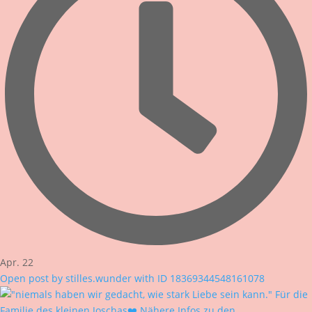
Apr. 22
Open post by stilles.wunder with ID 18369344548161078