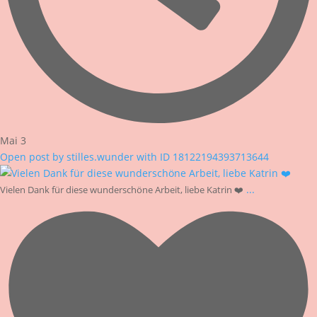
Mai 3
Open post by stilles.wunder with ID 18122194393713644
...
Vielen Dank für diese wunderschöne Arbeit, liebe Katrin ❤️