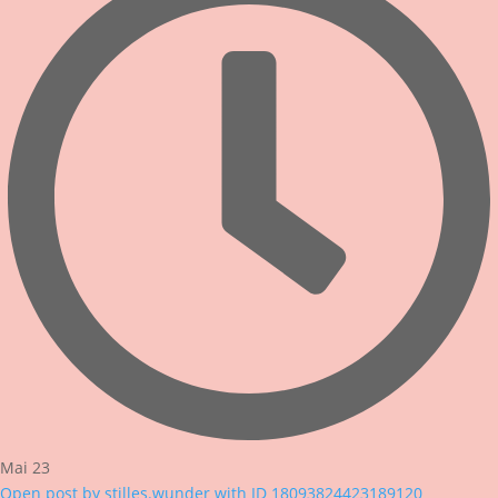
Mai 23
Open post by stilles.wunder with ID 18093824423189120